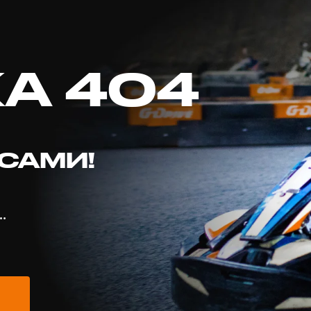
А 404
УСАМИ!
…